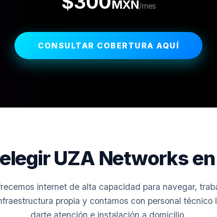
$300
MXN
/mes
CONSULTAR COBERTURA AQUÍ
 elegir UZA Networks en 
ecemos internet de alta capacidad para navegar, traba
raestructura propia y contamos con personal técnico l
darte atención e instalación a domicilio.