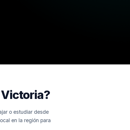
Victoria?
jar o estudiar desde
ocal en la región para