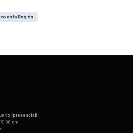
co en la Región
ario (presencial):
 10:00 pm
pm