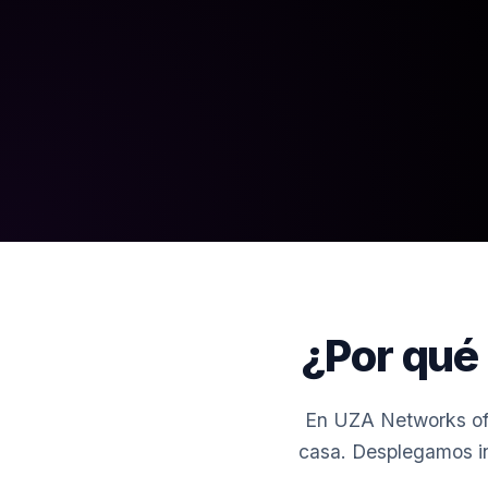
¿Por qué
En UZA Networks ofr
casa. Desplegamos inf